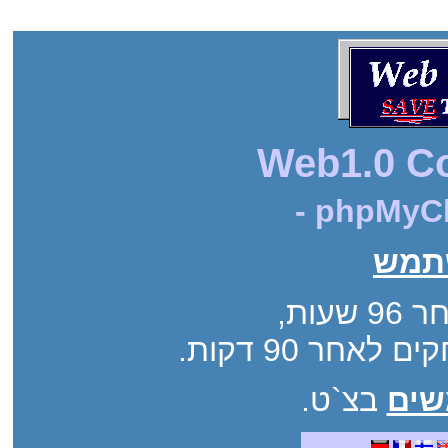
Web1.0 C
- phpMyCh
תמש
שעות
אחר 90 דקות
בצ`ט.