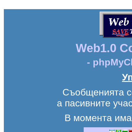
Web1.0 C
- phpMyCh
У
Съобщенията се
а пасивните уча
В момента им