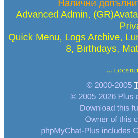
Налични допълни
Advanced Admin, (GR)Avatar
Priv
Quick Menu, Logs Archive, Lu
8, Birthdays, Ma
... посети
© 2000-2005
© 2005-2026 Plus 
Download this fu
Owner of this c
phpMyChat-Plus includes G