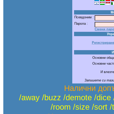
М
Псевдоним :
Парола :
Смени паро
Упра
Регистриран
И
Основни общи
Основни частн
И влезте
Запишете си тази
Налични доп
/away /buzz /demote /dice 
/room /size /sort /