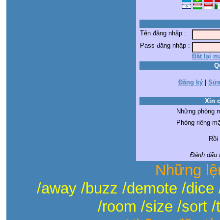
Tên đăng nhập :
Pass đăng nhập :
Đặt lại m
Q
Đăng ký
|
Sửa
Xin 
Những phòng m
Phòng riêng mặ
Rồi 
Đánh dấu t
Những lệ
/away /buzz /demote /dice 
/room /size /sort /