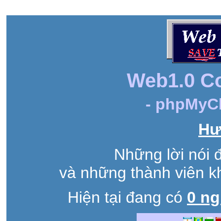
Web1.0 C
- phpMyCh
Hư
Những lời nói 
và những thành viên k
Hiện tại đang có
0 n