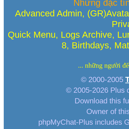
Những đặc tí
Advanced Admin, (GR)Avatar
Priv
Quick Menu, Logs Archive, Lu
8, Birthdays, Ma
... những người đ
© 2000-2005
© 2005-2026 Plus 
Download this fu
Owner of this
phpMyChat-Plus includes G