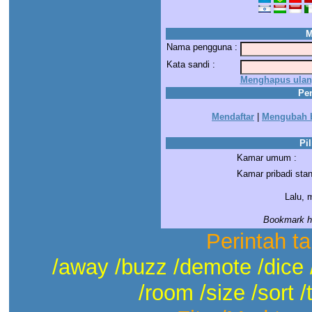
M
Nama pengguna :
Kata sandi :
Menghapus ulang
Pe
Mendaftar
|
Mengubah b
Pil
Kamar umum :
Kamar pribadi stan
Lalu, 
Bookmark ha
Perintah t
/away /buzz /demote /dice 
/room /size /sort /