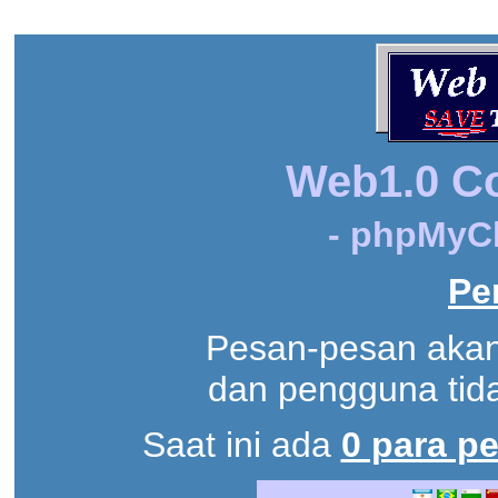
Web1.0 C
- phpMyCh
Pe
Pesan-pesan akan
dan pengguna tidak
Saat ini ada
0 para p