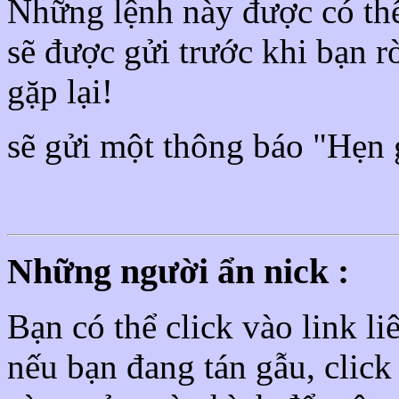
Những lệnh này được có th
sẽ được gửi trước khi bạn r
gặp lại!
sẽ gửi một thông báo "Hẹn g
Những người ẩn nick :
Bạn có thể click vào link li
nếu bạn đang tán gẫu, clic