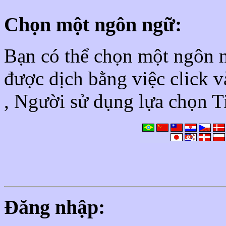
Chọn một ngôn ngữ:
Bạn có thể chọn một ngôn 
được dịch bằng việc click v
, Người sử dụng lựa chọn T
Đăng nhập: