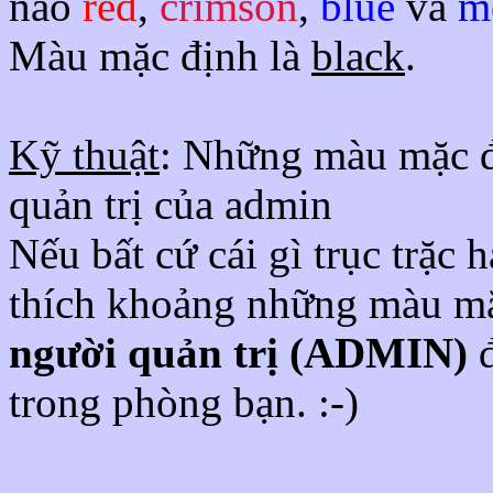
nào
red
,
crimson
,
blue
và
m
Màu mặc định là
black
.
Kỹ thuật
: Những màu mặc đ
quản trị của admin
Nếu bất cứ cái gì trục trặc
thích khoảng những màu mặc
người quản trị (ADMIN)
đ
trong phòng bạn. :-)