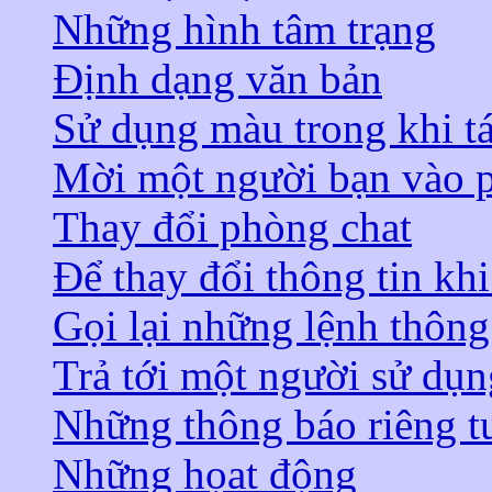
Những hình tâm trạng
Định dạng văn bản
Sử dụng màu trong khi t
Mời một người bạn vào p
Thay đổi phòng chat
Để thay đổi thông tin khi
Gọi lại những lệnh thôn
Trả tới một người sử dụn
Những thông báo riêng t
Những họat động