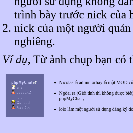
người sử dụng không đăn
trình bày trước nick của 
nick của một người quản
nghiêng.
Ví dụ
, Từ ảnh chụp bạn có 
Nicolas là admin orhay là một MOD c
Ngòai ra (Giới tính thì không được bi
phpMyChat ;
lolo làm một người sử dụng đăng ký đơ