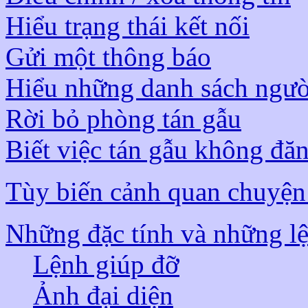
Hiểu trạng thái kết nối
Gửi một thông báo
Hiểu những danh sách ngườ
Rời bỏ phòng tán gẫu
Biết việc tán gẫu không đăn
Tùy biến cảnh quan chuyện
Những đặc tính và những l
Lệnh giúp đỡ
Ảnh đại diện