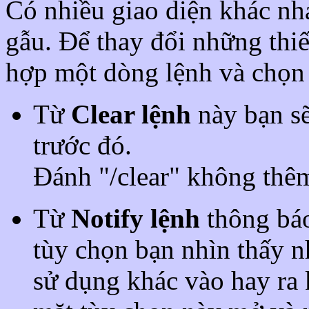
Có nhiều giao diện khác n
gẫu. Để thay đổi những thiế
hợp một dòng lệnh và chọn 
Từ
Clear lệnh
này bạn sẽ
trước đó.
Đánh "/clear" không thêm
Từ
Notify lệnh
thông báo
tùy chọn bạn nhìn thấy 
sử dụng khác vào hay ra