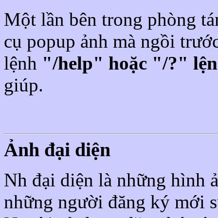
Một lần bên trong phòng tá
cụ popup ảnh mà ngồi trướ
lệnh
"/help" hoặc "/?" lệ
giúp.
Ảnh đại diện
Nh đại diện là những hình ả
những người đăng ký mới sử