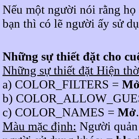
Nếu một người nói rằng họ 
bạn thì có lẽ người ấy sử d
Những sự thiết đặt cho cu
Những sự thiết đặt Hiện thờ
a) COLOR_FILTERS =
M
b) COLOR_ALLOW_GUE
c) COLOR_NAMES =
Mở
.
Màu mặc định:
Người quản 