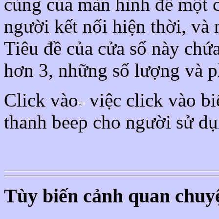
cùng của màn hình để một 
người kết nối hiện thời, và
Tiêu đề của cửa số này chứa
hơn 3, những số lượng và 
Click vào
việc click vào bi
thanh beep cho người sử dụ
Tùy biến cảnh quan chuy