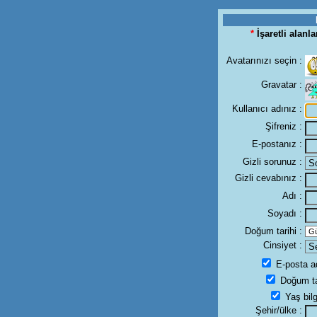
*
İşaretli alanl
Avatarınızı seçin :
Gravatar :
Kullanıcı adınız :
Şifreniz :
E-postanız :
Gizli sorunuz :
Gizli cevabınız :
Adı :
Soyadı :
Doğum tarihi :
Cinsiyet :
E-posta ad
Doğum tar
Yaş bilgi
Şehir/ülke :