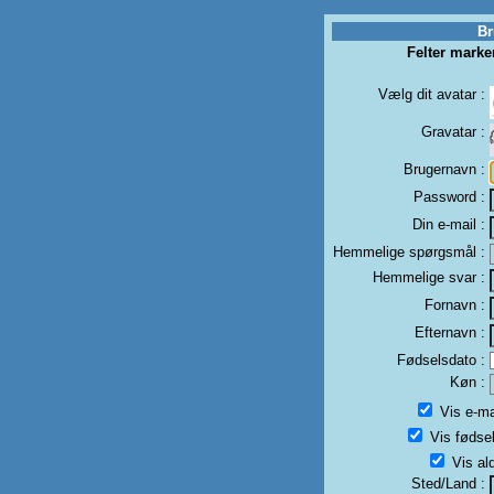
Br
Felter mark
Vælg dit avatar :
Gravatar :
Brugernavn :
Password :
Din e-mail :
Hemmelige spørgsmål :
Hemmelige svar :
Fornavn :
Efternavn :
Fødselsdato :
Køn :
Vis e-mai
Vis fødsel
Vis ald
Sted/Land :