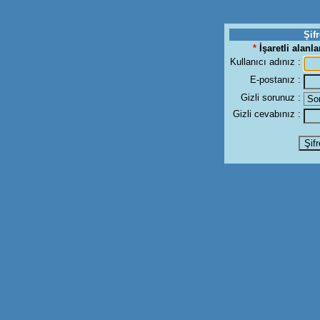
Şif
*
İşaretli alanl
Kullanıcı adınız :
E-postanız :
Gizli sorunuz :
Gizli cevabınız :