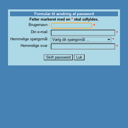
Formular til ændring af password
Felter markeret med en
*
skal udfyldes.
Brugernavn :
*
Din e-mail :
*
Hemmelige spørgsmål :
*
Hemmelige svar :
*