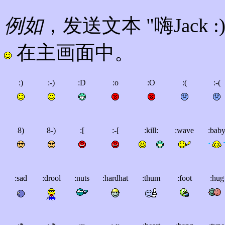
例如
，发送文本 "嗨Jack
在主画面中。
:)
:-)
:D
:o
:O
:(
:-(
8)
8-)
:[
:-[
:kill:
:wave
:bab
:sad
:drool
:nuts
:hardhat
:thum
:foot
:hug