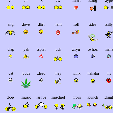
:*
:-*
:x
:-x
:heart
:bang
:type
:angl
:love
:flirt
:rant
:rofl
:idea
:silly
:clap
:yah
:splat
:uch
:cryn
:whoa
:nan
:cat
:buds
:dead
:hey
:wink
:hahaha
:hy
:bop
:music
:argue
:mischief
:groin
;punch
:drun