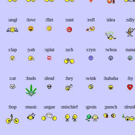
:angl
:love
:flirt
:rant
:rofl
:idea
:silly
:clap
:yah
:splat
:uch
:cryn
:whoa
:nan
:cat
:buds
:dead
:hey
:wink
:hahaha
:hy
:bop
:music
:argue
:mischief
:groin
;punch
:drun