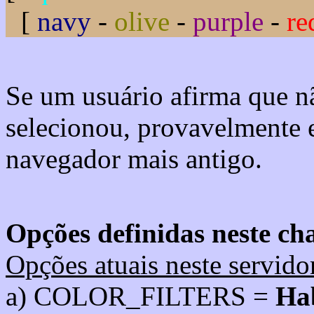
[
navy
-
olive
-
purple
-
re
Se um usuário afirma que n
selecionou, provavelmente 
navegador mais antigo.
Opções definidas neste cha
Opções atuais neste servido
a) COLOR_FILTERS =
Hab