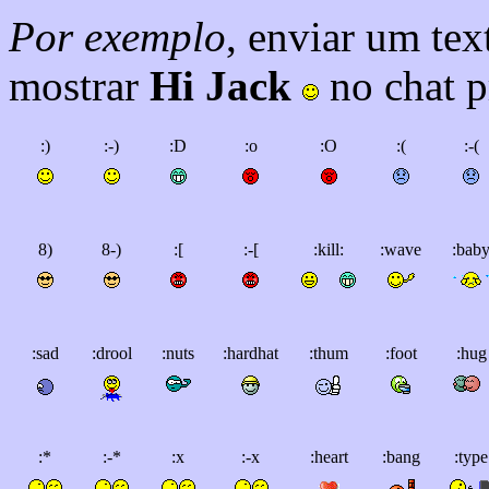
Por exemplo
, enviar um tex
mostrar
Hi Jack
no chat p
:)
:-)
:D
:o
:O
:(
:-(
8)
8-)
:[
:-[
:kill:
:wave
:bab
:sad
:drool
:nuts
:hardhat
:thum
:foot
:hug
:*
:-*
:x
:-x
:heart
:bang
:type