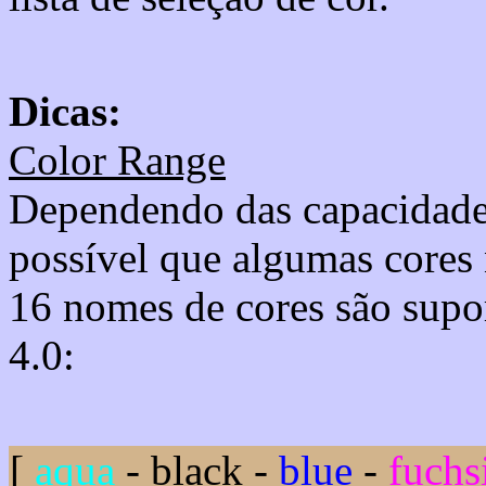
Dicas:
Color Range
Dependendo das capacidade
possível que algumas cores
16 nomes de cores são su
4.0:
[
aqua
-
black
-
blue
-
fuchs