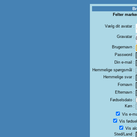
Br
Felter mark
Vælg dit avatar :
Gravatar :
Brugernavn :
Password :
Din e-mail :
Hemmelige spørgsmål :
Hemmelige svar :
Fornavn :
Efternavn :
Fødselsdato :
Køn :
Vis e-mai
Vis fødsel
Vis ald
Sted/Land :